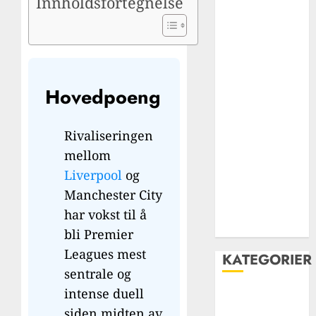
Innholdsfortegnelse
spillerne i
liverpools
historie – fra
grobbelaar til
Salah
Hovedpoeng
Jamie
carragher: En
Rivaliseringen
livslang rød
mellom
kriger i
Liverpool
og
hjertet av
forsvaret og
Manchester City
liverpool FCs
har vokst til å
legende
bli Premier
Leagues mest
KATEGORIER
sentrale og
intense duell
Carabao Cup
siden midten av
Champions