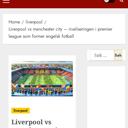
Primary
Menu
Home
liverpool
Liverpool vs manchester city – rivaliseringen i premier
league som former engelsk fotball
Søk
etter:
Liverpool FCs
rolle i
utviklingen av
afrikansk
fotball i
Europa –
liverpool
suksess,
mangfold og
Liverpool vs
inspirasjon