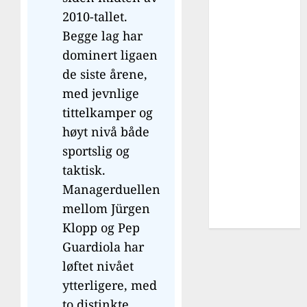
League
2010-tallet.
Cup
Begge lag har
fotballturer
dominert ligaen
liverpool
de siste årene,
Overgang
med jevnlige
Premier
tittelkamper og
League
høyt nivå både
Skader
sportslig og
sportsdirektør
UEFA
taktisk.
AWARDS
Managerduellen
utlån
mellom Jürgen
YouTube
Klopp og Pep
Guardiola har
løftet nivået
ytterligere, med
to distinkte