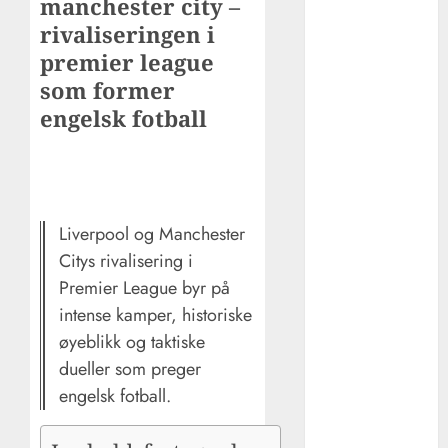
manchester city –
Xabi alonso –
rivaliseringen i
den elegante
premier league
midtbanegene
som former
ralen fra
engelsk fotball
Spania: fra
spiller til
suksessfull
trener
Hvordan
Liverpool og Manchester
mohamed
Citys rivalisering i
salah ble et
Premier League byr på
globalt ikon i
intense kamper, historiske
rødt – fra
øyeblikk og taktiske
egypt til
dueller som preger
liverpool-
engelsk fotball.
legende
De beste
utenlandske