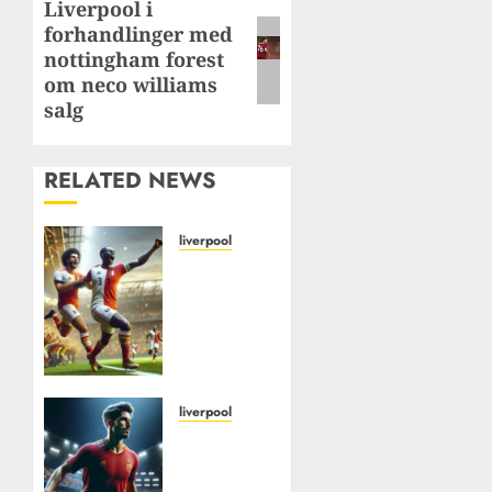
Liverpool i
Next
forhandlinger med
post:
nottingham forest
om neco williams
salg
RELATED NEWS
liverpool
Liverpool
FCs
rolle i
utviklingen
av
afrikansk
fotball
liverpool
i
Xabi
Europa
alonso
–
– den