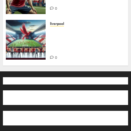
og liverpool FCs legende
0
liverpool
Liverpool FCs største
overganger – inn og ut: Slik har
storsigneringer og salg formet
klubben
0
Padeltennis
Gaming Norge
Klubbnytt
Min idrett
Turer og opplevelser