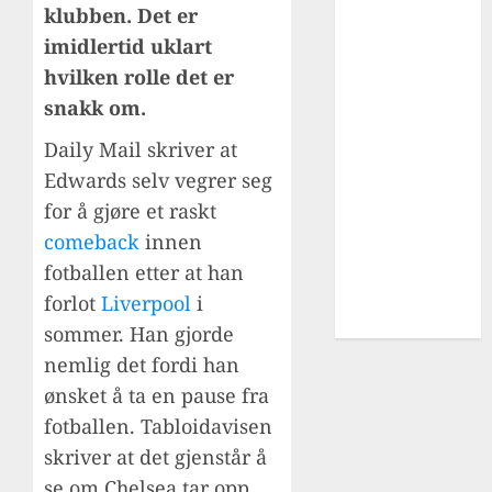
klubben. Det er
Cup
imidlertid uklart
fotballturer
hvilken rolle det er
liverpool
Overgang
snakk om.
Premier
Daily Mail skriver at
League
Edwards selv vegrer seg
Skader
for å gjøre et raskt
sportsdirektør
comeback
innen
UEFA
AWARDS
fotballen etter at han
utlån
forlot
Liverpool
i
YouTube
sommer. Han gjorde
nemlig det fordi han
ønsket å ta en pause fra
fotballen. Tabloidavisen
skriver at det gjenstår å
se om Chelsea tar opp