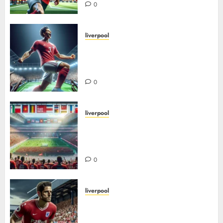
0
liverpool
Hvordan mohamed salah ble et
globalt ikon i rødt – fra egypt til
liverpool-legende
0
liverpool
De beste utenlandske spillerne
i liverpools historie – fra
grobbelaar til Salah
0
liverpool
Jamie carragher: En livslang
rød kriger i hjertet av forsvaret