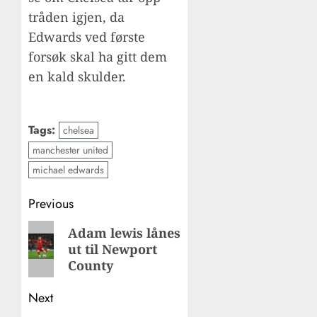
tråden igjen, da
Edwards ved første
forsøk skal ha gitt dem
en kald skulder.
Tags:
chelsea
manchester united
michael edwards
Post
Previous
navigation
Previous
Adam lewis lånes
ut til Newport
post:
County
Next