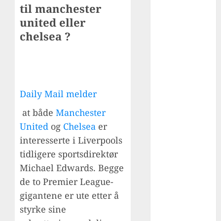
til manchester
den elegante
united eller
midtbanegene
chelsea ?
ralen fra
Spania: fra
spiller til
suksessfull
trener
Daily Mail melder
Hvordan
mohamed
at både
Manchester
salah ble et
United
og
Chelsea
er
globalt ikon i
interesserte i Liverpools
rødt – fra
tidligere sportsdirektør
egypt til
Michael Edwards. Begge
liverpool-
de to Premier League-
legende
gigantene er ute etter å
De beste
utenlandske
styrke sine
spillerne i