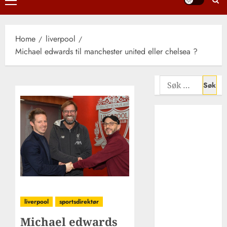
Primary
Menu
Home
liverpool
Michael edwards til manchester united eller chelsea ?
Søk
etter:
Liverpool FCs
rolle i
utviklingen av
afrikansk
fotball i
Europa –
suksess,
mangfold og
liverpool
sportsdirektør
inspirasjon
Michael edwards
Xabi alonso –