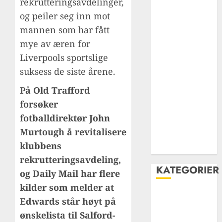
rekrutteringsavdelinger,
liverpools
og peiler seg inn mot
historie – fra
mannen som har fått
grobbelaar til
mye av æren for
Salah
Liverpools sportslige
Jamie
suksess de siste årene.
carragher: En
livslang rød
På Old Trafford
kriger i
forsøker
hjertet av
fotballdirektør John
forsvaret og
Murtough å revitalisere
liverpool FCs
klubbens
legende
rekrutteringsavdeling,
KATEGORIER
og Daily Mail har flere
kilder som melder at
Carabao Cup
Edwards står høyt på
Champions
ønskelista til Salford-
League