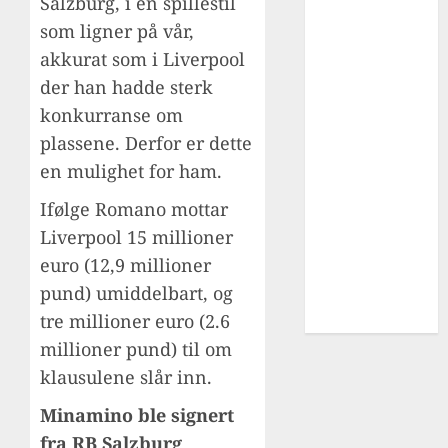
Salzburg, i en spillestil
League
som ligner på vår,
Cup
akkurat som i Liverpool
fotballturer
der han hadde sterk
liverpool
konkurranse om
Overgang
plassene. Derfor er dette
Premier
en mulighet for ham.
League
Skader
Ifølge Romano mottar
sportsdirektør
Liverpool 15 millioner
UEFA
euro (12,9 millioner
AWARDS
pund) umiddelbart, og
utlån
tre millioner euro (2.6
YouTube
millioner pund) til om
klausulene slår inn.
Minamino ble signert
fra RB Salzburg