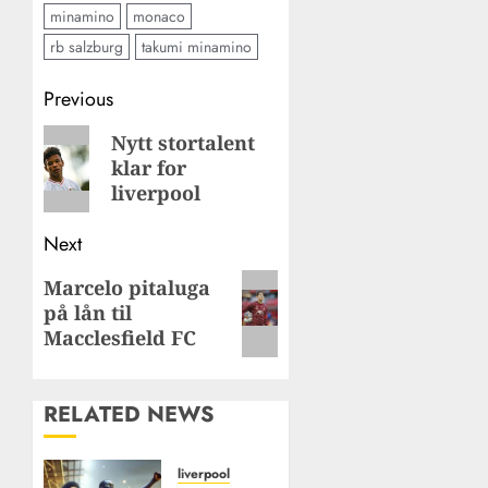
minamino
monaco
rb salzburg
takumi minamino
Post
Previous
navigation
Previous
Nytt stortalent
klar for
post:
liverpool
Next
Next
Marcelo pitaluga
på lån til
post:
Macclesfield FC
RELATED NEWS
liverpool