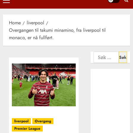
Primary
Menu
Home
liverpool
Overgangen til takumi minamino, fra liverpool til
monaco, er nå fullført.
Søk
etter:
Liverpool FCs
rolle i
utviklingen av
afrikansk
fotball i
Europa –
suksess,
liverpool
Overgang
mangfold og
Premier League
inspirasjon