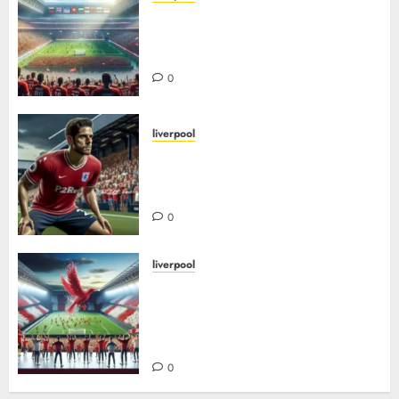
De beste utenlandske spillerne
i liverpools historie – fra
grobbelaar til Salah
0
liverpool
Jamie carragher: En livslang
rød kriger i hjertet av forsvaret
og liverpool FCs legende
0
liverpool
Liverpool FCs største
overganger – inn og ut: Slik har
storsigneringer og salg formet
klubben
0