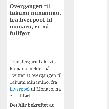
Overgangen til
Xabi alonso –
den elegante
takumi minamino,
midtbanegene
fra liverpool til
ralen fra
monaco, er nå
Spania: fra
fullført.
spiller til
suksessfull
trener
Hvordan
mohamed
Transferguru Fabrizio
salah ble et
Romano melder på
globalt ikon i
Twitter at overgangen til
rødt – fra
Takumi Minamino, fra
egypt til
Liverpool
til Monaco, nå
liverpool-
er fullført.
legende
De beste
Det blir bekreftet at
utenlandske