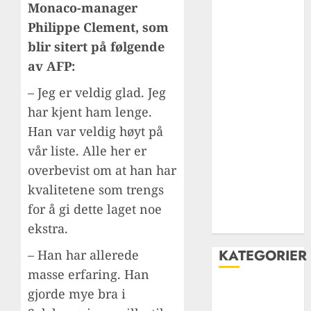
Monaco-manager
spillerne i
Philippe Clement, som
liverpools
blir sitert på følgende
historie – fra
av AFP:
grobbelaar til
Salah
– Jeg er veldig glad. Jeg
Jamie
har kjent ham lenge.
carragher: En
Han var veldig høyt på
livslang rød
vår liste. Alle her er
kriger i
overbevist om at han har
hjertet av
kvalitetene som trengs
forsvaret og
liverpool FCs
for å gi dette laget noe
legende
ekstra.
KATEGORIER
– Han har allerede
masse erfaring. Han
Carabao Cup
gjorde mye bra i
Champions