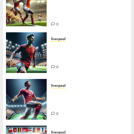
utviklingen av afrikansk
fotball i Europa – suksess,
mangfold og inspirasjon
0
liverpool
Xabi alonso – den elegante
midtbanegeneralen fra Spania:
fra spiller til suksessfull trener
0
liverpool
Hvordan mohamed salah ble et
globalt ikon i rødt – fra egypt til
liverpool-legende
0
liverpool