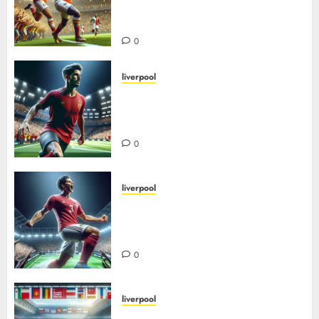
fotball i Europa – suksess,
mangfold og inspirasjon
0
liverpool
Xabi alonso – den elegante
midtbanegeneralen fra Spania:
fra spiller til suksessfull trener
0
liverpool
Hvordan mohamed salah ble et
globalt ikon i rødt – fra egypt til
liverpool-legende
0
liverpool
De beste utenlandske spillerne