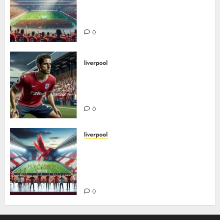
i liverpools historie – fra
grobbelaar til Salah
0
liverpool
Jamie carragher: En livslang
rød kriger i hjertet av forsvaret
og liverpool FCs legende
0
liverpool
Liverpool FCs største
overganger – inn og ut: Slik har
storsigneringer og salg formet
klubben
0