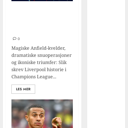
midtbanegene
Fem uforglemmelige
ralen fra
champions league-kvelder
Spania: fra
for liverpool som skrev
spiller til
fotballhistorie
suksessfull
0
trener
Magiske Anfield-kvelder,
Hvordan
dramatiske snuoperasjoner
mohamed
og ikoniske triumfer: Slik
salah ble et
skrev Liverpool historie i
globalt ikon i
Champions League...
rødt – fra
egypt til
LES MER
liverpool-
legende
De beste
utenlandske
spillerne i
liverpools