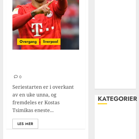
historie – fra
grobbelaar til
Salah
Jamie
carragher: En
Overgang
liverpool
livslang rød
kriger i
hjertet av
Kommer thiago
alcantara?
forsvaret og
liverpool FCs
0
legende
Seriestarten er i overkant
av en uke unna, og
KATEGORIER
fremdeles er Kostas
Tsimikas eneste...
Carabao Cup
Champions
LES MER
League
Cup