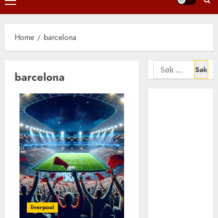
Primary
Menu
Home
barcelona
Søk
barcelona
etter:
Liverpool FCs
rolle i
utviklingen av
afrikansk
fotball i
Europa –
suksess,
mangfold og
inspirasjon
Xabi alonso –
liverpool
den elegante