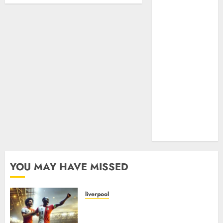
fotballturer
liverpool
Overgang
Premier
League
Skader
sportsdirektør
UEFA
AWARDS
utlån
YouTube
YOU MAY HAVE MISSED
liverpool
Liverpool FCs rolle i
utviklingen av afrikansk