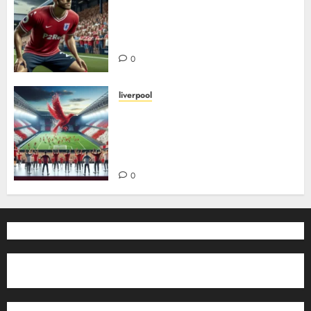
Jamie carragher: En livslang
rød kriger i hjertet av forsvaret
og liverpool FCs legende
0
liverpool
Liverpool FCs største
overganger – inn og ut: Slik har
storsigneringer og salg formet
klubben
0
Gaming Norge
Nettbutikk
Turer og opplevelser
Min idrett