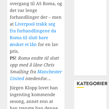
overgang til AS Roma, og
liverpools
det var lenge
historie – fra
forhandlinger der – men
grobbelaar til
at
Liverpool trakk seg
Salah
Jamie
fra forhandlingene da
carragher: En
Roma til slutt bare
livslang rød
ønsket et lån
for en lav
kriger i
pris.
hjertet av
PS!
Roma endte til slutt
forsvaret og
opp med å låne Chris
liverpool FCs
Smalling fra
Manchester
legende
United
istedenfor….
KATEGORIER
Jürgen Klopp lovet han
ingenting kommende
Carabao Cup
sesong, annet enn at
Champions
han trengte han denne
League