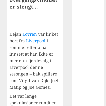
den elegante
er stengt…
midtbanegene
ralen fra
Spania: fra
spiller til
Dejan
Lovren
var linket
suksessfull
bort fra
Liverpool
i
trener
Hvordan
sommer etter å ha
mohamed
innsett at han ikke er
salah ble et
mer enn fjerdevalg i
globalt ikon i
Liverpool denne
rødt – fra
sesongen – bak spillere
egypt til
som Virgil van Dijk, Joel
liverpool-
Matip og Joe Gomez.
legende
De beste
Det var lenge
utenlandske
spekulasjoner rundt en
spillerne i