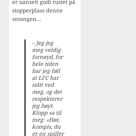
er uansett godt rustet på
stopperplass denne
sesongen…
– Jeg jeg
meg veldig
fornøyd, for
hele tiden
har jeg følt
at LFC har
stått ved
meg, og det
respekterer
jeg høyt.
Klopp sa til
meg: «Hør,
kompis, du
er en spiller