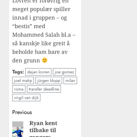
Lovren er forøvrig en
meget populær spiller
innad i gruppen – og
“bestis” med
Mohammed Salah bl.a –
så kanskje like greit å
beholde ham bare av
den grunn
Tags:
dejan lovren
joe gomez
joel matip
jürgen klopp
milan
roma
transfer deadline
virgil van dijk
Post
Previous
navigation
Ryan kent
Previous
tilbake til
post: