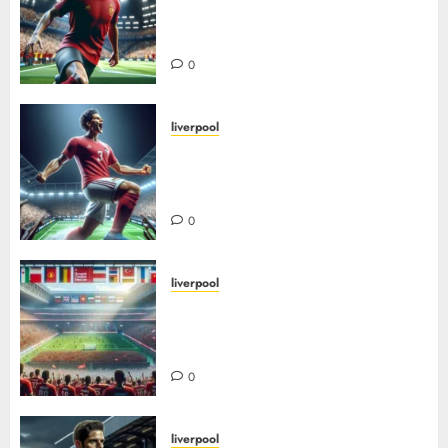
midtbanegeneralen fra Spania:
fra spiller til suksessfull trener
0
liverpool
Hvordan mohamed salah ble et
globalt ikon i rødt – fra egypt til
liverpool-legende
0
liverpool
De beste utenlandske spillerne
i liverpools historie – fra
grobbelaar til Salah
0
liverpool