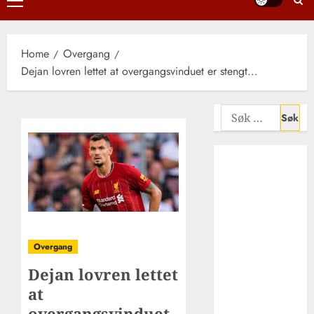
Primary
Menu
Home
Overgang
Dejan lovren lettet at overgangsvinduet er stengt…
Søk
etter:
Liverpool FCs
rolle i
utviklingen av
afrikansk
fotball i
Europa –
Overgang
suksess,
Dejan lovren lettet
mangfold og
at
inspirasjon
overgangsvinduet
Xabi alonso –