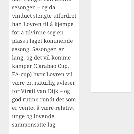
Cup
sesongen – og da
fotballturer
vinduet stengte utfordret
liverpool
han Lovren til å kjempe
Overgang
for å tilvinne seg en
Premier
plass i laget kommende
League
sesong. Sesongen er
Skader
lang, og det vil komme
sportsdirektør
kamper (Carabao Cup,
UEFA
AWARDS
FA-cup) hvor Lovren vil
utlån
være en naturlig avløser
YouTube
for Virgil van Dijk – og
god rutine rundt det som
er ventet å være relativt
unge og lovende
sammensatte lag.