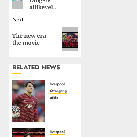
rangers
allikevel..
Next
Next
The new era –
post:
the movie
RELATED NEWS
liverpool
Overgang
utlån
Marcelo
pitaluga
på lån
til
Macclesfield
liverpool